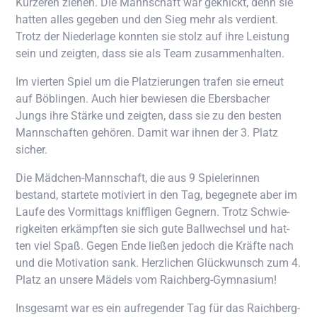
Kür­ze­ren zie­hen. Die Mann­schaft war geknickt, denn sie
hat­ten alles gege­ben und den Sieg mehr als ver­dient.
Trotz der Nie­der­la­ge konn­ten sie stolz auf ihre Leis­tung
sein und zeig­ten, dass sie als Team zusammenhalten.
Im vier­ten Spiel um die Plat­zie­run­gen tra­fen sie erneut
auf Böb­lin­gen. Auch hier bewie­sen die Ebers­ba­cher
Jungs ihre Stär­ke und zeig­ten, dass sie zu den bes­ten
Mann­schaf­ten gehö­ren. Damit war ihnen der 3. Platz
sicher.
Die Mäd­chen-Mann­schaft, die aus 9 Spie­le­rin­nen
bestand, star­te­te moti­viert in den Tag, begeg­ne­te aber im
Lau­fe des Vor­mit­tags kniff­li­gen Geg­nern. Trotz Schwie­
rig­kei­ten erkämpf­ten sie sich gute Ball­wech­sel und hat­
ten viel Spaß. Gegen Ende lie­ßen jedoch die Kräf­te nach
und die Moti­va­ti­on sank. Herz­li­chen Glück­wunsch zum 4.
Platz an unse­re Mädels vom Raichberg-Gymnasium!
Ins­ge­samt war es ein auf­re­gen­der Tag für das Raich­berg-