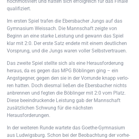
hoch­mo­ti­viert und hat­ten sich erfolg­reich für das Fina­le
qualifiziert.
Im ers­ten Spiel tra­fen die Ebers­ba­cher Jungs auf das
Gym­na­si­um Weiss­ach. Die Mann­schaft zeig­te von
Beginn an eine star­ke Leis­tung und gewann das Spiel
klar mit 2:0. Der ers­te Satz ende­te mit einem deut­li­chen
Vor­sprung, und die Jungs waren vol­ler Selbstvertrauen.
Das zwei­te Spiel stell­te sich als eine Her­aus­for­de­rung
her­aus, da es gegen das MPG Böb­lin­gen ging – ein
Angst­geg­ner, gegen den sie in der Vor­run­de knapp ver­lo­
ren hat­ten. Doch dies­mal lie­ßen die Ebers­ba­cher nichts
anbren­nen und feg­ten die Böb­lin­ger mit 2:0 vom Platz.
Die­se beein­dru­cken­de Leis­tung gab der Mann­schaft
zusätz­li­chen Schwung für die nächs­ten
Herausforderungen.
In der wei­te­ren Run­de war­te­te das Goe­the-Gym­na­si­um
aus Lud­wigs­burg. Schon bei der Beob­ach­tung der vor­he­