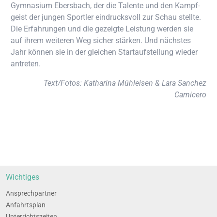
Gym­na­si­um Ebers­bach, der die Talen­te und den Kampf­
geist der jun­gen Sport­ler ein­drucks­voll zur Schau stell­te.
Die Erfah­run­gen und die gezeig­te Leis­tung wer­den sie
auf ihrem wei­te­ren Weg sicher stär­ken. Und nächs­tes
Jahr kön­nen sie in der glei­chen Start­auf­stel­lung wie­der
antreten.
Text/Fotos: Katha­ri­na Mühl­ei­sen & Lara San­chez
Carnicero
Wich­ti­ges
Ansprech­part­ner
Anfahrts­plan
Unter­richts­zei­ten