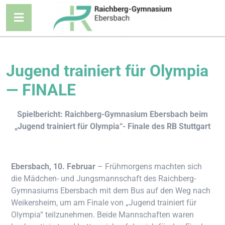
Jugend trai­niert für Olym­pia
— FINALE
Spiel­be­richt: Raich­berg-Gym­na­si­um Ebers­bach beim
„Jugend trai­niert für Olym­pia“- Fina­le des RB Stuttgart
Ebers­bach, 10. Febru­ar
– Früh­mor­gens mach­ten sich
die Mäd­chen- und Jung­smann­schaft des Raich­berg-
Gym­na­si­ums Ebers­bach mit dem Bus auf den Weg nach
Wei­kers­heim, um am Fina­le von „Jugend trai­niert für
Olym­pia“ teil­zu­neh­men. Bei­de Mann­schaf­ten waren