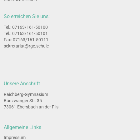
So erreichen Sie uns:
Tel.: 07163/161-50100
Tel.: 07163/161-50101
Fax: 07163/161-50111
sekretariat@rge.schule
Unsere Anschrift
Raichberg-Gymnasium
Bünzwanger Str. 35
73061 Ebersbach an der Fils
All­ge­mei­ne Links
Impres­sum