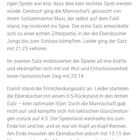
ri­gen Spie­le war klar, dass dies kein leich­tes Spiel wer­den
wür­de. Den­noch ging die Mann­schaft, gecoacht von
ihrem Schü­ler­men­tor Maxi, der selbst auf dem Feld
stand, top moti­viert ins Spiel. Der ers­te Satz ent­wi­ckel­te
sich zu einer ech­ten Zit­ter­par­tie, in der die Ebers­ba­cher
Jungs bis zum Schluss kämpf­ten. Lei­der ging der Satz
mit 21:25 verloren.
Im zwei­ten Satz mobi­li­sier­ten die Spie­ler all ihre Kräf­te
und erkämpf­ten sich mit viel Wut und Ent­schlos­sen­heit
einen fan­tas­ti­schen Sieg mit 25:14.
Damit stand der Ent­schei­dungs­satz an. Lei­der star­te­ten
die Ebers­ba­cher mit einem 0:5‑Rückstand in den drit­ten
Satz – kein opti­ma­ler Start. Doch die Mann­schaft gab
nicht auf und kämpf­te sich mit tak­ti­schen Glanz­leis­tun­
gen zurück auf 4:5. Der Spiel­stand wech­sel­te bis zum
Ende hin und her, und es war ein Kopf-an-Kopf-Ren­nen.
Am Ende muss­ten die Ebers­ba­cher jedoch mit 13:15 den