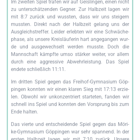
Im zwei­ten Spiel tra­fen wir auf Geis­lin­gen, einen nicht
zu unter­schät­zen­den Geg­ner. Zur Halb­zeit lagen wir
mit 8:7 zurück und wuss­ten, dass wir uns stei­gern
muss­ten. Direkt nach der Halb­zeit gelang uns der
Aus­gleichs­tref­fer. Lei­der erleb­ten wir eine Schwä­che­
pha­se, als unse­re Kreis­läu­fe­rin hart ange­gan­gen wur­
de und aus­ge­wech­selt wer­den muss­te. Doch die
Mann­schaft kämpf­te umso stär­ker wei­ter, vor allem
durch eine aggres­si­ve Abwehr­leis­tung. Das Spiel
ende­te schließ­lich 11:11.
Im drit­ten Spiel gegen das Frei­hof-Gym­na­si­um Göp­
pin­gen konn­ten wir einen kla­ren Sieg mit 17:13 erzie­
len. Obwohl wir unkon­zen­triert star­te­ten, fan­den wir
schnell ins Spiel und konn­ten den Vor­sprung bis zum
Ende halten.
Das vier­te und ent­schei­den­de Spiel gegen das Möri­
ke-Gym­na­si­um Göp­pin­gen war sehr span­nend. In der
ers­ten Halb­zeit lagen wir mit 7:10 zurück. Unse­re