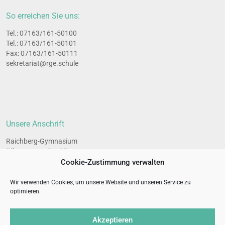
So erreichen Sie uns:
Tel.: 07163/161-50100
Tel.: 07163/161-50101
Fax: 07163/161-50111
sekretariat@rge.schule
Unsere Anschrift
Raichberg-Gymnasium
Bünzwanger Str. 35
73061 Ebersbach an der Fils
Cookie-Zustimmung verwalten
Wir verwenden Cookies, um unsere Website und unseren Service zu
optimieren.
All­ge­mei­ne Links
Impres­sum
Akzeptieren
Daten­schutz­er­klä­rung