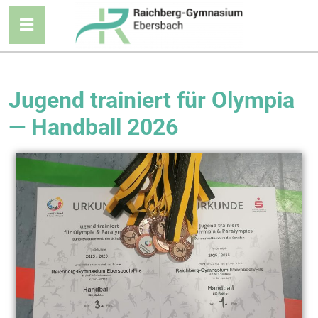
Jugend trai­niert für Olym­pia
— Hand­ball 2026