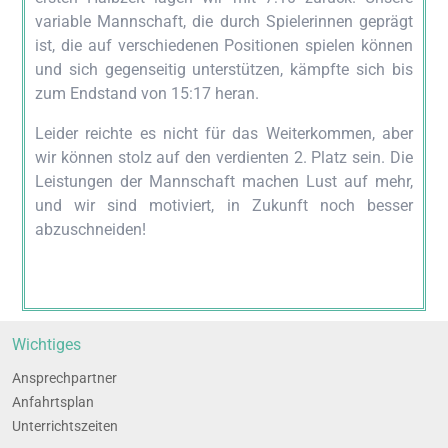
varia­ble Mann­schaft, die durch Spie­le­rin­nen geprägt
ist, die auf ver­schie­de­nen Posi­tio­nen spie­len kön­nen
und sich gegen­sei­tig unter­stüt­zen, kämpf­te sich bis
zum End­stand von 15:17 heran.
Lei­der reich­te es nicht für das Wei­ter­kom­men, aber
wir kön­nen stolz auf den ver­dien­ten 2. Platz sein. Die
Leis­tun­gen der Mann­schaft machen Lust auf mehr,
und wir sind moti­viert, in Zukunft noch bes­ser
abzuschneiden!
Wich­ti­ges
Ansprech­part­ner
Anfahrts­plan
Unter­richts­zei­ten