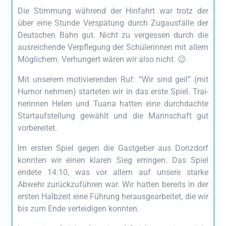
Die Stim­mung wäh­rend der Hin­fahrt war trotz der
über eine Stun­de Ver­spä­tung durch Zug­aus­fäl­le der
Deut­schen Bahn gut. Nicht zu ver­ges­sen durch die
aus­rei­chen­de Ver­pfle­gung der Schü­le­rin­nen mit allem
Mög­li­chem. Ver­hun­gert wären wir also nicht. 😉
Mit unse­rem moti­vie­ren­den Ruf: “Wir sind geil” (mit
Humor neh­men) star­te­ten wir in das ers­te Spiel. Trai­
ne­rin­nen Helen und Tua­na hat­ten eine durch­dach­te
Start­auf­stel­lung gewählt und die Mann­schaft gut
vorbereitet.
Im ers­ten Spiel gegen die Gast­ge­ber aus Don­z­dorf
konn­ten wir einen kla­ren Sieg errin­gen. Das Spiel
ende­te 14:10, was vor allem auf unse­re star­ke
Abwehr zurück­zu­füh­ren war. Wir hat­ten bereits in der
ers­ten Halb­zeit eine Füh­rung her­aus­ge­ar­bei­tet, die wir
bis zum Ende ver­tei­di­gen konnten.