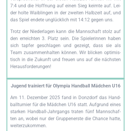
7:4 und die Hoff­nung auf einen Sieg keim­te auf. Lei­
der hol­te Waib­lin­gen in der zwei­ten Halb­zeit auf, und
das Spiel ende­te unglück­lich mit 14:12 gegen uns.
Trotz der Nie­der­la­gen kann die Mann­schaft stolz auf
den erreich­ten 3. Platz sein. Die Spie­le­rin­nen haben
sich tap­fer geschla­gen und gezeigt, dass sie als
Team zusam­men­hal­ten kön­nen. Wir bli­cken opti­mis­
tisch in die Zukunft und freu­en uns auf die nächs­ten
Herausforderungen!
Jugend trai­niert für Olym­pia Hand­ball Mäd­chen U16
Am 11. Dezem­ber 2025 fand in Don­z­dorf das Hand­
ball­tur­nier für die Mäd­chen U16 statt. Auf­grund eines
star­ken Hand­ball-Jahr­gangs tra­ten fünf Mann­schaf­
ten an, wobei nur der Grup­pen­ers­te die Chan­ce hat­te,
weiterzukommen.