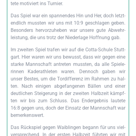
te­te moti­viert ins Turnier.
Das Spiel war ein span­nen­des Hin und Her, doch letzt­
end­lich muss­ten wir uns mit 10:9 geschla­gen geben.
Beson­ders her­vor­zu­he­ben war unse­re gute Abwehr­
leis­tung, die uns trotz der Nie­der­la­ge Hoff­nung gab.
Im zwei­ten Spiel tra­fen wir auf die Cot­ta-Schu­le Stutt­
gart. Hier waren wir uns bewusst, dass wir gegen eine
star­ke Mann­schaft antre­ten muss­ten, da alle Spie­le­
rin­nen Kader­ath­le­ten waren. Den­noch gaben wir
unser Bes­tes, um die Tor­dif­fe­renz im Rah­men zu hal­
ten. Nach eini­gen abge­fan­ge­nen Bäl­len und einer
deut­li­chen Stei­ge­rung in der zwei­ten Halb­zeit kämpf­
ten wir bis zum Schluss. Das End­ergeb­nis lau­te­te
16:8 gegen uns, doch der Ein­satz der Mann­schaft war
bemerkenswert.
Das Rück­spiel gegen Waib­lin­gen begann für uns viel­
ver­spre­chend. In der ers­ten Halb­zeit führ­ten wir mit