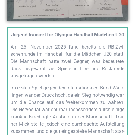
Jugend trai­niert für Olym­pia Hand­ball Mäd­chen U20
Am 25. Novem­ber 2025 fand bereits die RB-Zwi­
schen­run­de im Hand­ball für die Mäd­chen U20 statt.
Die Mann­schaft hat­te zwei Geg­ner, was bedeu­te­te,
dass ins­ge­samt vier Spie­le in Hin- und Rück­run­de
aus­ge­tra­gen wurden.
Im ers­ten Spiel gegen den Inter­na­tio­na­len Bund Waib­
lin­gen war der Druck hoch, da ein Sieg not­wen­dig war,
um die Chan­ce auf das Wei­ter­kom­men zu wah­ren.
Die Ner­vo­si­tät war spür­bar, ins­be­son­de­re durch eini­ge
krank­heits­be­ding­te Aus­fäl­le in der Mann­schaft. Trai­
ner Mick stell­te jedoch eine durch­dach­te Auf­stel­lung
zusam­men, und die gut ein­ge­spiel­te Mann­schaft star­