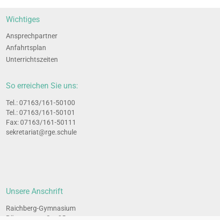
Wich­ti­ges
Ansprech­part­ner
Anfahrts­plan
Unter­richts­zei­ten
So erreichen Sie uns:
Tel.: 07163/161-50100
Tel.: 07163/161-50101
Fax: 07163/161-50111
sekretariat@rge.schule
Unsere Anschrift
Raichberg-Gymnasium
Bünzwanger Str. 35