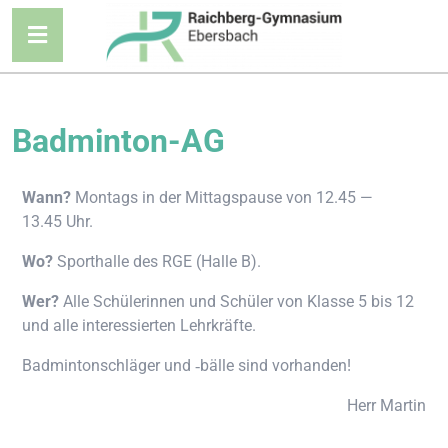
Bad­min­ton-AG
Wann?
Mon­tags in der Mit­tags­pau­se von 12.45 —
13.45 Uhr.
Wo?
Sport­hal­le des RGE (Hal­le B).
Wer?
Alle Schü­le­rin­nen und Schü­ler von Klas­se 5 bis 12
und alle inter­es­sier­ten Lehrkräfte.
Bad­min­ton­schlä­ger und ‑bäl­le sind vorhanden!
Herr Mar­tin