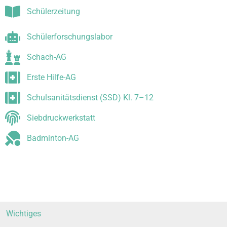
Schü­ler­zei­tung
Schü­ler­for­schungs­la­bor
Schach-AG
Ers­te Hilfe-AG
Schul­sa­ni­täts­dienst (SSD) Kl. 7–12
Sieb­druck­werk­statt
Bad­min­ton-AG
Wich­ti­ges