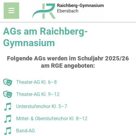
AGs am Raichberg-
Gymnasium
Fol­gen­de AGs wer­den im Schul­jahr 2025/26
am RGE angeboten:
Thea­ter-AG Kl. 6–8
Thea­ter-AG Kl. 9–12
Unter­stu­fen­chor Kl. 5–7
Mit­tel- & Ober­stu­fen­chor Kl. 8–12
Band-AG