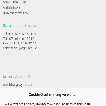
Ansprech­part­ner
Anfahrts­plan
Unter­richts­zei­ten
So erreichen Sie uns:
Tel.: 07163/161-50100
Tel.: 07163/161-50101
Fax: 07163/161-50111
sekretariat@rge.schule
Unsere Anschrift
Raichberg-Gymnasium
Bünzwanger Str. 35
73061 Ebersbach an der Fils
Cookie-Zustimmung verwalten
Wir verwenden Cookies, um unsere Website und unseren Service zu