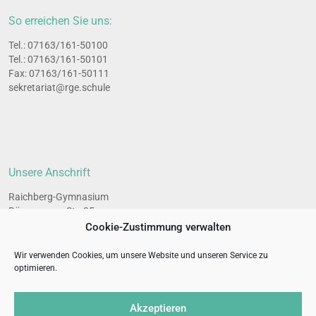
So erreichen Sie uns:
Tel.: 07163/161-50100
Tel.: 07163/161-50101
Fax: 07163/161-50111
sekretariat@rge.schule
Unsere Anschrift
Raichberg-Gymnasium
Bünzwanger Str. 35
73061 Ebersbach an der Fils
Cookie-Zustimmung verwalten
Wir verwenden Cookies, um unsere Website und unseren Service zu
optimieren.
All­ge­mei­ne Links
Impres­sum
Akzeptieren
Daten­schutz­er­klä­rung