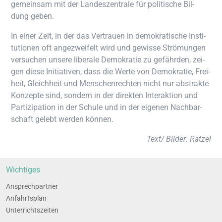
gemein­sam mit der Lan­des­zen­tra­le für poli­ti­sche Bil­
dung geben.
In einer Zeit, in der das Ver­trau­en in demo­kra­ti­sche Insti­
tu­tio­nen oft ange­zwei­felt wird und gewis­se Strö­mun­gen
ver­su­chen unse­re libe­ra­le Demo­kra­tie zu gefähr­den, zei­
gen die­se Initia­ti­ven, dass die Wer­te von Demo­kra­tie, Frei­
heit, Gleich­heit und Men­schen­rech­ten nicht nur abs­trak­te
Kon­zep­te sind, son­dern in der direk­ten Inter­ak­ti­on und
Par­ti­zi­pa­ti­on in der Schu­le und in der eige­nen Nach­bar­
schaft gelebt wer­den können.
Text/ Bil­der: Ratzel
Wich­ti­ges
Ansprech­part­ner
Anfahrts­plan
Unter­richts­zei­ten