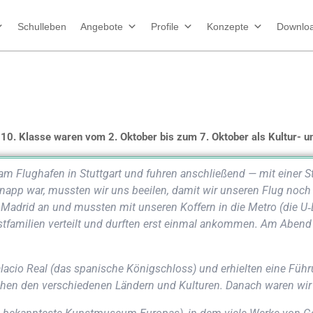
Schul­le­ben
Angebote
Profile
Konzepte
Down­lo
 10. Klas­se waren vom 2. Okto­ber bis zum 7. Okto­ber als Kul­tur- u
m Flug­ha­fen in Stutt­gart und fuh­ren anschlie­ßend — mit einer 
r knapp war, muss­ten wir uns beei­len, damit wir unse­ren Flug noc
Madrid an und muss­ten mit unse­ren Kof­fern in die Metro (die U‑Ba
t­fa­mi­li­en ver­teilt und durf­ten erst ein­mal ankom­men. Am Abe
a­cio Real (das spa­ni­sche König­schloss) und erhiel­ten eine Füh­ru
chen den ver­schie­de­nen Län­dern und Kul­tu­ren. Danach waren wir