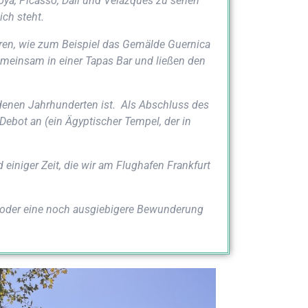
oya, Picas­so, Dali und Velaz­ques zu sehen
ich steht.
en, wie zum Bei­spiel das Gemäl­de Guer­ni­ca
gemein­sam in einer Tapas Bar und lie­ßen den
de­nen Jahr­hun­der­ten ist. Als Abschluss des
ebot an (ein Ägyp­ti­scher Tem­pel, der in
ni­ger Zeit, die wir am Flug­ha­fen Frank­furt
e oder eine noch aus­gie­bi­ge­re Bewun­de­rung