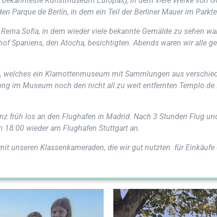
ekann­tes­te Kunst­mu­se­um Euro­pas), in dem vie­le Wer­ke von G
 Par­que de Ber­lín, in dem ein Teil der Ber­li­ner Mau­er im Park­te
i­na Sofía, in dem wie­der vie­le bekann­te Gemäl­de zu sehen war
hof Spa­ni­ens, den Ato­cha, besich­tig­ten. Abends waren wir alle 
, wel­ches ein Kla­mot­ten­mu­se­um mit Samm­lun­gen aus ver­schie­
ng im Muse­um noch den nicht all zu weit ent­fern­ten Tem­plo de D
 früh los an den Flug­ha­fen in Madrid. Nach 3 Stun­den Flug und ei
 18:00 wie­der am Flug­ha­fen Stutt­gart an.
it unse­ren Klas­sen­ka­me­ra­den, die wir gut nutz­ten für Ein­käu­f