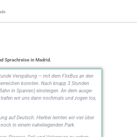
ads
nd Sprach­rei­se in Madrid.
Stun­de Ver­spä­tung — mit dem Flix­Bus an den
h errei­chen konn­ten. Nach knapp 3 Stun­den
hn in Spa­ni­en) ein­stei­gen. An dem aus­ge­
nd tra­fen wir uns dann noch­mals und zogen los,
ng auf Deutsch. Hier­bei lern­ten wir viel über
 noch in einem nahe­lie­gen­den Park.