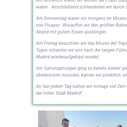
Am Mitt­woch waren wir Museo del Pra­do (das b
waren. Anschlie­ßend schlen­der­ten wir durch den
Am Don­ners­tag waren wir mor­gens im Museo Re
von Picas­so. Wor­auf­hin wir den größ­ten Bahn­
Abend mit gutem Essen ausklingen.
Am Frei­tag besuch­ten wir das Museo del Tra­je
Tages schau­ten wir uns nach der lan­gen Füh­ru
Madrid wie­der­auf­ge­baut wurde)
Am Sams­tag­mor­gen ging es bereits wie­der ganz
über­brü­cken muss­ten, kamen wir pünkt­lich um
An fast jedem Tag hat­ten wir mit­tags viel Zeit m
der tol­len Stadt Madrid!