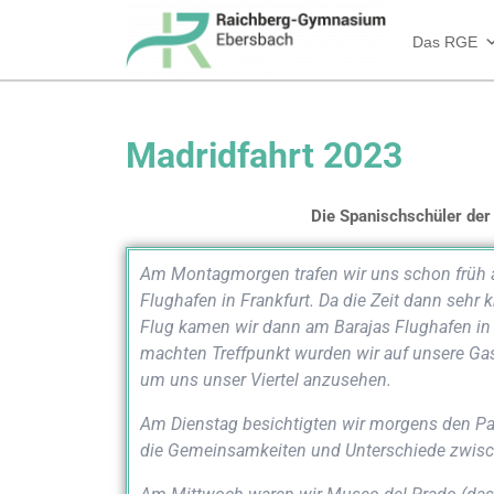
Das RGE
Madrid­fahrt 2023
Die Spa­nisch­schü­ler der
Am Mon­tag­mor­gen tra­fen wir uns schon früh a
Flug­ha­fen in Frank­furt. Da die Zeit dann seh
Flug kamen wir dann am Bara­jas Flug­ha­fen in 
mach­ten Treff­punkt wur­den wir auf unse­re Gas
um uns unser Vier­tel anzusehen.
Am Diens­tag besich­tig­ten wir mor­gens den Pal
die Gemein­sam­kei­ten und Unter­schie­de zwi­s