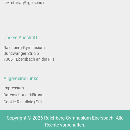
sekretariat@rge.schule
Unsere Anschrift
Raichberg-Gymnasium
Bünzwanger Str. 35
73061 Ebersbach an der Fils
All­ge­mei­ne Links
Impres­sum
Daten­schutz­er­klä­rung
Coo­kie-Rich­t­­li­­nie (EU)
Copyright © 2026 Raichberg-Gymnasium Ebersbach. Alle
Rechte vorbehalten.