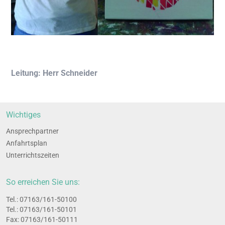
Lei­tung: Herr Schneider
Wich­ti­ges
Ansprech­part­ner
Anfahrts­plan
Unter­richts­zei­ten
So erreichen Sie uns:
Tel.: 07163/161-50100
Tel.: 07163/161-50101
Fax: 07163/161-50111